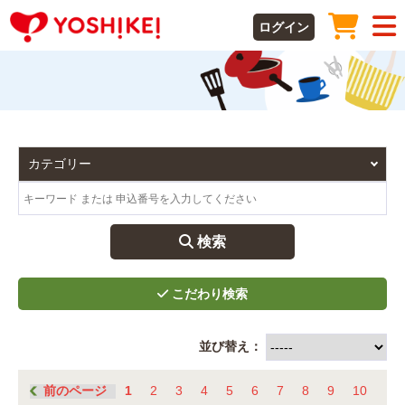
ログイン
 検索
並び替え：
前のページ
1
2
3
4
5
6
7
8
9
10