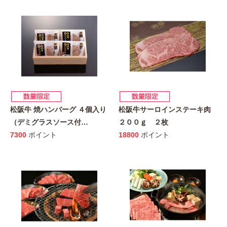
松阪牛 焼ハンバーグ ４個入り
松阪牛サーロインステーキ肉
（デミグラスソース付
…
２００ｇ ２枚
7300
ポイント
18800
ポイント