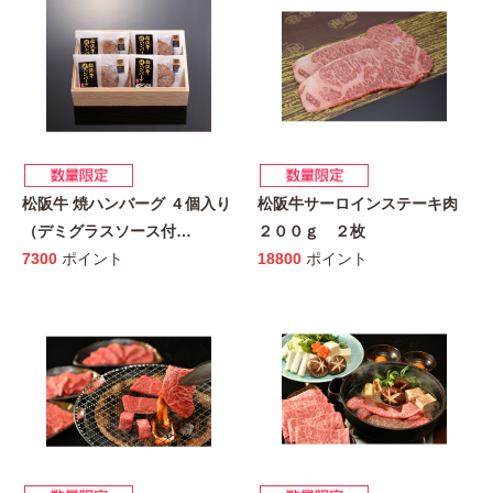
松阪牛 焼ハンバーグ ４個入り
松阪牛サーロインステーキ肉
（デミグラスソース付
…
２００ｇ ２枚
7300
ポイント
18800
ポイント