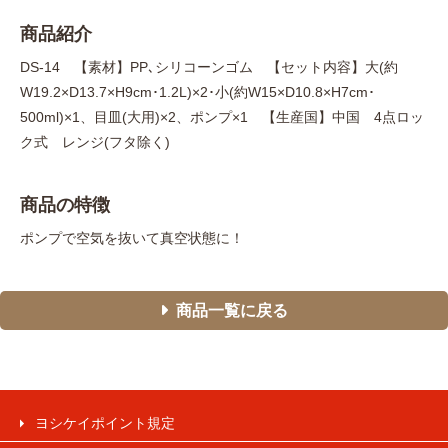
商品紹介
DS-14 【素材】PP､シリコーンゴム 【セット内容】大(約
W19.2×D13.7×H9cm･1.2L)×2･小(約W15×D10.8×H7cm･
500ml)×1、目皿(大用)×2、ポンプ×1 【生産国】中国 4点ロッ
ク式 レンジ(フタ除く)
商品の特徴
ポンプで空気を抜いて真空状態に！
商品一覧に戻る
ヨシケイポイント規定