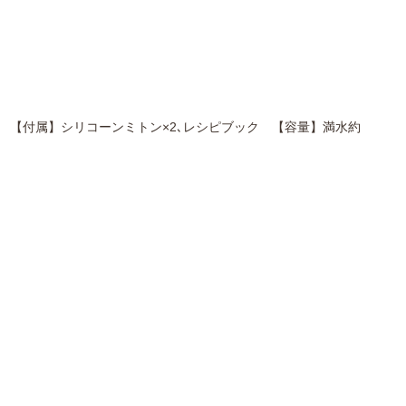
25g 【付属】シリコーンミトン×2､レシピブック 【容量】満水約