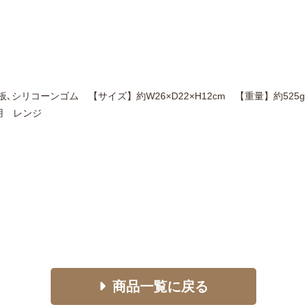
板､シリコーンゴム 【サイズ】約W26×D22×H12cm 【重量】約5
用 レンジ
商品一覧に戻る