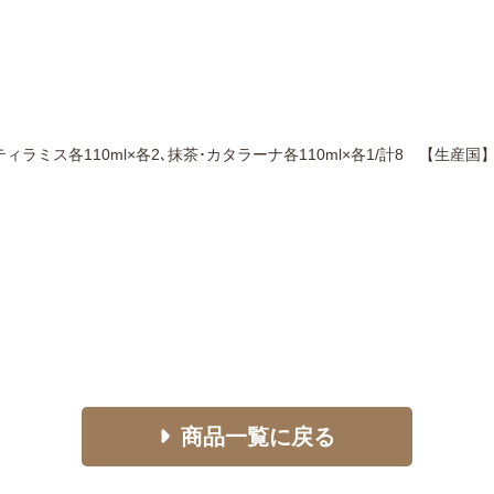
ラミス各110ml×各2､抹茶･カタラーナ各110ml×各1/計8 【生
商品一覧に戻る