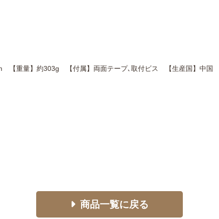
H15cm 【重量】約303g 【付属】両面テープ､取付ビス 【生産国】
商品一覧に戻る