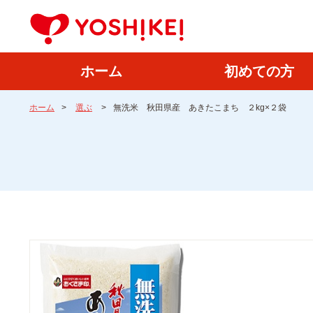
ホーム
初めての方
ホーム
>
選ぶ
>
無洗米 秋田県産 あきたこまち ２kg×２袋